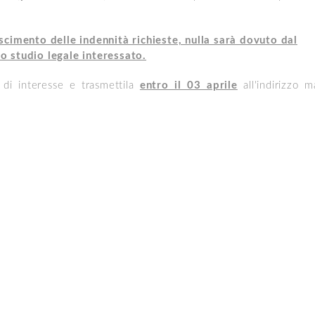
scimento delle indennità richieste, nulla sarà dovuto dal
lo studio legale interessato.
e di interesse e trasmettila
entro il 03 aprile
all'indirizzo ma