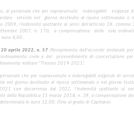
ero, al personale che per sopravvenute inderogabili esigenze 
stare servizio nel giorno destinato al riposo settimanale o n
io 2009, l’indennità spettante ai sensi dell’articolo 28, comma 
 settembre 2007, n. 170, a compensazione della sola ordinar
n euro 8,00.
0 aprile 2022, n. 57
(Recepimento dell'accordo sindacale per 
d ordinamento civile e del provvedimento di concertazione per 
ordinamento militare "Trienno 2019-2021".
l personale che per sopravvenute e inderogabili esigenze di serviz
zio nel giorno destinato al riposo settimanale o nel giorno festi
 2021 con decorrenza dal 2022, l'indennità spettante ai sen
ente della Repubblica 15 marzo 2018, n. 39, a compensazione del
rideterminata in euro 12,00. (fino al grado di Capitano)