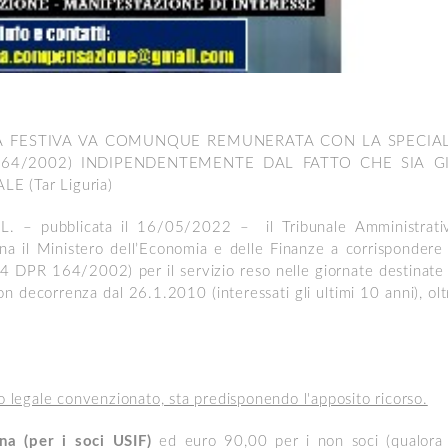
TA FESTIVA VA COMUNQUE REMUNERATA CON LA SPECIA
 164/2002) INDIPENDENTEMENTE DAL FATTO CHE SIA G
E (Tar Liguria)
– pubblicata il 16/05/2022 – il Tribunale Amministrati
na il Ministero dell’Economia e delle Finanze a corrispondere 
54 DPR 164/2002) per il servizio reso nelle giornate destinate 
con decorrenza dal 26.1.2010 (interessati gli ultimi 10 anni), olt
o legale convenzionato, sta predisponendo l'apposito ricorso.
na (per i soci USIF)
ed euro 90,00 per i non soci (qualora 