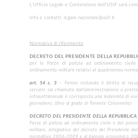
L'Ufficio Legale e Contenzioso dell'USIF sarà co
Info e contatti: legale.nazionale@usif.it
Normativa di riferimento
DECRETO DEL PRESIDENTE DELLA REPUBBLICA
per le Forze di polizia ad ordinamento civil
ordinamento militare relativi al quadriennio n
art. 54 c. 3
– Fermo restando il diritto al recup
servizio sia chiamato dall’amministrazione a presta
infrasettimanale è corrisposta una indennità di eu
giornaliero. (fino al grado di Tenente Colonnello)
DECRETO DEL PRESIDENTE DELLA REPUBBLICA 16
Forze di polizia ad ordinamento civile e del prov
militare, integrativo del decreto del Presidente d
normativo 2006-2009 e al biennio economico 2