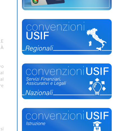
LE
IÀ
vo
al
al
re
si