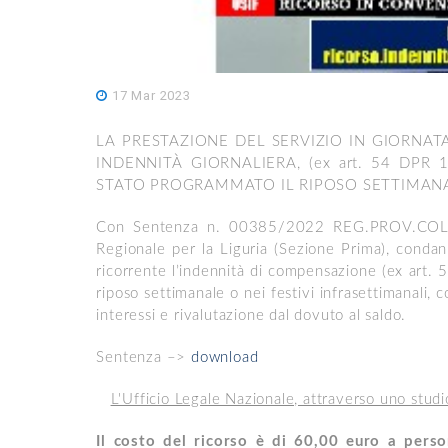
17 Mar 2023
LA PRESTAZIONE DEL SERVIZIO IN GIORNA
INDENNITÀ GIORNALIERA, (ex art. 54 DPR
STATO PROGRAMMATO IL RIPOSO SETTIMANAL
Con Sentenza n. 00385/2022 REG.PROV.COLL. 
Regionale per la Liguria (Sezione Prima), condan
ricorrente l’indennità di compensazione (ex art. 
riposo settimanale o nei festivi infrasettimanali, 
interessi e rivalutazione dal dovuto al saldo.
Sentenza –>
download
L'Ufficio Legale Nazionale, attraverso uno studi
Il costo del ricorso è di 60,00 euro a perso