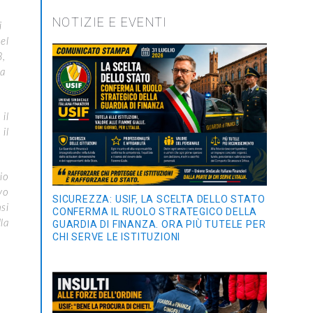
NOTIZIE E EVENTI
di
el
3,
ia
il
il
io
vo
SICUREZZA: USIF, LA SCELTA DELLO STATO
si
CONFERMA IL RUOLO STRATEGICO DELLA
la
GUARDIA DI FINANZA. ORA PIÙ TUTELE PER
CHI SERVE LE ISTITUZIONI