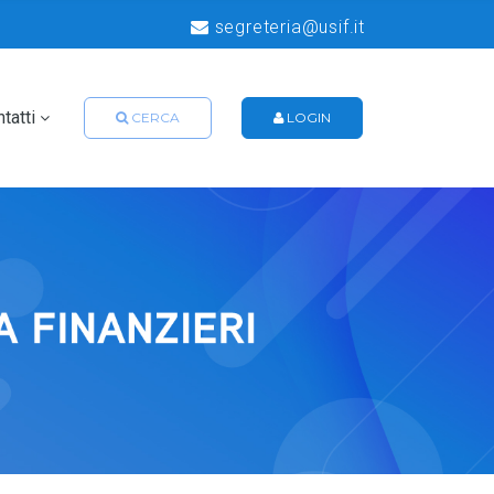
segreteria@usif.it
tatti
CERCA
LOGIN