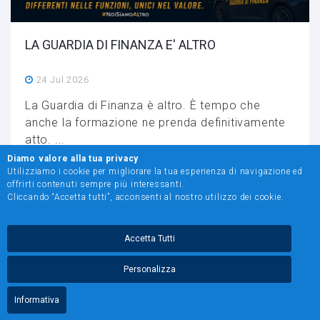
LA GUARDIA DI FINANZA E' ALTRO
24 Jul 2026
La Guardia di Finanza è altro. È tempo che
anche la formazione ne prenda definitivamente
atto. ...
Diamo valore alla tua privacy
Utilizziamo i cookie per migliorare la tua esperienza di navigazione ed
1
2
3
4
5
6
7
8
offrirti contenuti sempre più interessanti.
Cliccando “Accetta tutti”, acconsenti al nostro utilizzo dei cookie.
Accetta Tutti
© 2024 Unione Sindacale Italiana Finanzieri. All Rights Reserved
Viale Castro Pretorio, 30 - 00185 Roma - segreteria@usif.it
Personalizza
C.F. 96423590585
Designed and developed by Pixwork
Informativa