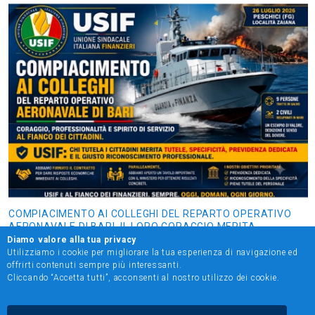
COMPIACIMENTO AI COLLEGHI DEL REPARTO OPERATIVO
AERONAVALE DI BARI. IL LORO CORAGGIO MERITA
RISPOSTE CONCRETE SU TUTELE, SPECIFICITÀ E
Diamo valore alla tua privacy
PREVIDENZA DEDICATA
Utilizziamo i cookie per migliorare la tua esperienza di navigazione ed
offrirti contenuti sempre più interessanti.
Cliccando “Accetta tutti”, acconsenti al nostro utilizzo dei cookie.