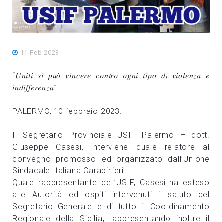
11 Feb 2023
“𝑈𝑛𝑖𝑡𝑖 𝑠𝑖 𝑝𝑢𝑜̀ 𝑣𝑖𝑛𝑐𝑒𝑟𝑒 𝑐𝑜𝑛𝑡𝑟𝑜 𝑜𝑔𝑛𝑖 𝑡𝑖𝑝𝑜 𝑑𝑖 𝑣𝑖𝑜𝑙𝑒𝑛𝑧𝑎 𝑒
𝑖𝑛𝑑𝑖𝑓𝑓𝑒𝑟𝑒𝑛𝑧𝑎”
PALERMO, 10 febbraio 2023.
Il Segretario Provinciale USIF Palermo – dott.
Giuseppe Casesi, interviene quale relatore al
convegno promosso ed organizzato dall’Unione
Sindacale Italiana Carabinieri.
Quale rappresentante dell’USIF, Casesi ha esteso
alle Autorità ed ospiti intervenuti il saluto del
Segretario Generale e di tutto il Coordinamento
Regionale della Sicilia, rappresentando inoltre il